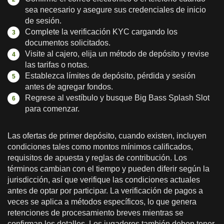
sea necesario y asegure sus credenciales de inicio
de sesión.
Complete la verificación KYC cargando los
documentos solicitados.
Visite al cajero, elija un método de depósito y revise
las tarifas o notas.
Establezca límites de depósito, pérdida y sesión
antes de agregar fondos.
Regrese al vestíbulo y busque Big Bass Splash Slot
para comenzar.
Las ofertas de primer depósito, cuando existen, incluyen
condiciones tales como montos mínimos calificados,
requisitos de apuesta y reglas de contribución. Los
términos cambian con el tiempo y pueden diferir según la
jurisdicción, así que verifique las condiciones actuales
antes de optar por participar. La verificación de pagos a
veces se aplica a métodos específicos, lo que genera
retenciones de procesamiento breves mientras se
confirman los detalles. Los jugadores también deben tener