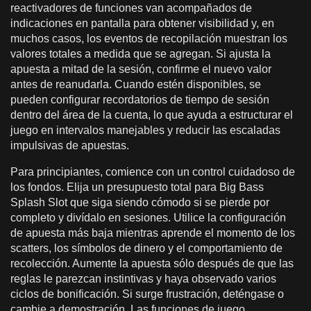
reactivadores de funciones van acompañados de
indicaciones en pantalla para obtener visibilidad y, en
muchos casos, los eventos de recopilación muestran los
valores totales a medida que se agregan. Si ajusta la
apuesta a mitad de la sesión, confirme el nuevo valor
antes de reanudarla. Cuando estén disponibles, se
pueden configurar recordatorios de tiempo de sesión
dentro del área de la cuenta, lo que ayuda a estructurar el
juego en intervalos manejables y reducir las escaladas
impulsivas de apuestas.
Para principiantes, comience con un control cuidadoso de
los fondos. Elija un presupuesto total para Big Bass
Splash Slot que siga siendo cómodo si se pierde por
completo y divídalo en sesiones. Utilice la configuración
de apuesta más baja mientras aprende el momento de los
scatters, los símbolos de dinero y el comportamiento de
recolección. Aumente la apuesta sólo después de que las
reglas le parezcan instintivas y haya observado varios
ciclos de bonificación. Si surge frustración, deténgase o
cambie a demostración. Las funciones de juego