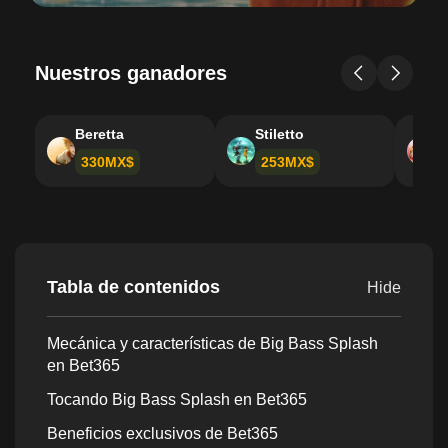
Nuestros ganadores
Beretta
Stiletto
R
330MX$
253MX$
Tabla de contenidos
Hide
Mecánica y características de Big Bass Splash
en Bet365
Tocando Big Bass Splash en Bet365
Beneficios exclusivos de Bet365