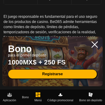
El juego responsable es fundamental para el uso seguro
de los productos de casino. Bet365 admite herramientas
como límites de depósito, límites de pérdidas,
temporizadores de sesión, verificaciones de la realidad,
tiempos muertos y autoexclusión cuando sea necesario.
No se permite el acceso a menores de edad y los controles
Bono
de identidad ayudan a hacer cumplir las restricciones de
edad. Si en algún momento siente que el juego ya no es
para el primer depósito
agradable ni controlado, considere tomar un descanso,
1000MX$ + 250 FS
eliminar los métodos de pago guardados o buscar apoyo
de terceros. Big Bass Splash Slot debe abordarse como
entretenimiento, no como una forma de resolver problemas
Registrarse
financieros o cumplir con obligaciones.
Combinaciones ganadoras
Bono
Aplicación
Menú
Código promocional
Bono sin depósito
y pagos