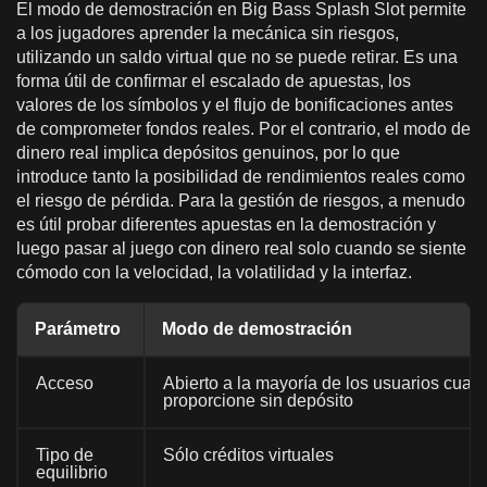
El modo de demostración en Big Bass Splash Slot permite
a los jugadores aprender la mecánica sin riesgos,
utilizando un saldo virtual que no se puede retirar. Es una
forma útil de confirmar el escalado de apuestas, los
valores de los símbolos y el flujo de bonificaciones antes
de comprometer fondos reales. Por el contrario, el modo de
dinero real implica depósitos genuinos, por lo que
introduce tanto la posibilidad de rendimientos reales como
el riesgo de pérdida. Para la gestión de riesgos, a menudo
es útil probar diferentes apuestas en la demostración y
luego pasar al juego con dinero real solo cuando se siente
cómodo con la velocidad, la volatilidad y la interfaz.
Parámetro
Modo de demostración
Acceso
Abierto a la mayoría de los usuarios cuan
proporcione sin depósito
Tipo de
Sólo créditos virtuales
equilibrio