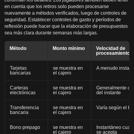
en cuenta que los retiros solo pueden procesarse
nuevamente a métodos verificados, luego de controles de
seguridad. Establecer controles de gasto y períodos de
reflexión puede hacer que la elaboración de presupuestos
sea más clara durante semanas más largas.
Método
Monto mínimo
Velocidad de
procesamiento
Tarjetas
se muestra en
A menudo instan
bancarias
el cajero
Carteras
se muestra en
Generalmente ce
electrónicas
el cajero
del instante
Transferencia
se muestra en
Varía según el b
bancaria
el cajero
Bono prepago
se muestra en
Instantáneo cuan
el cajero
se acepta