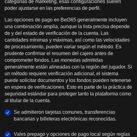
categorías de marketing, esas configuraciones suelen
poder ajustarse en las preferencias de perfil.
Las opciones de pago en Bet365 generalmente incluyen
una combinación amplia, aunque la lista precisa depende
de y del estado de verificación de la cuenta. Las
cantidades mínimas y máximas, así como las velocidades
de procesamiento, pueden variar según el método. Es
prudente confirmar el resumen del cajero antes de
comprometer fondos. Las monedas admitidas
generalmente están alineadas con la región del jugador. Si
un método requiere verificación adicional, el sistema
puede solicitar documentos y los fondos pueden retenerse
en espera de verificaciones. Esto es parte de la práctica de
seguridad estándar para proteger tanto la plataforma como
al titular de la cuenta.
Se admitieron tarjetas comunes, transferencias
bancarias y billeteras electrónicas reconocidas.
Vales prepago y opciones de pago local según reglas