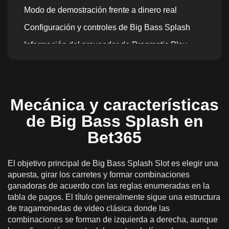
Modo de demostración frente a dinero real
Configuración y controles de Big Bass Splash
Información del proveedor de Pragmatic Play
Registro y depósitos de Bet365
Combinaciones ganadoras y pagos
Tocando Big Bass Splash en el móvil
Mecánica y características
Preguntas frecuentes
de Big Bass Splash en
Bet365
El objetivo principal de Big Bass Splash Slot es elegir una
apuesta, girar los carretes y formar combinaciones
ganadoras de acuerdo con las reglas enumeradas en la
tabla de pagos. El título generalmente sigue una estructura
de tragamonedas de video clásica donde las
combinaciones se forman de izquierda a derecha, aunque