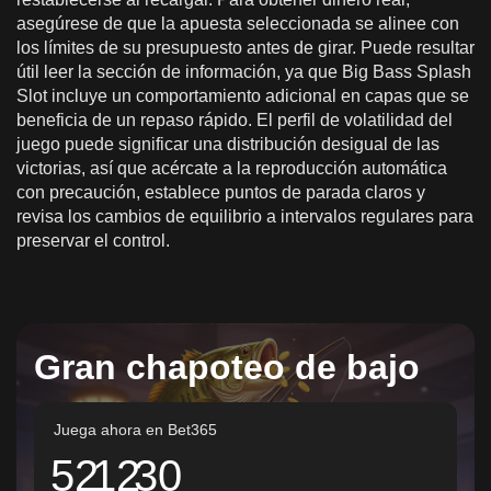
asegúrese de que la apuesta seleccionada se alinee con
los límites de su presupuesto antes de girar. Puede resultar
útil leer la sección de información, ya que Big Bass Splash
Slot incluye un comportamiento adicional en capas que se
beneficia de un repaso rápido. El perfil de volatilidad del
juego puede significar una distribución desigual de las
victorias, así que acércate a la reproducción automática
con precaución, establece puntos de parada claros y
revisa los cambios de equilibrio a intervalos regulares para
preservar el control.
Gran chapoteo de bajo
Juega ahora en Bet365
52
12
29