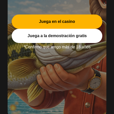
Juega en el casino
Juega a la demostración gratis
*Confirmo que tengo más de 18 años