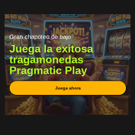
Gran chapoteo de bajo
Juega la exitosa
tragamonedas
Pragmatic Play
Juega ahora