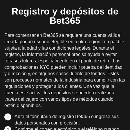
Registro y depósitos de
Bet365
Para comenzar en Bet365 se requiere una cuenta válida
creada por un usuario elegible en u otra región compatible,
sujeta a la edad y las condiciones legales. Durante el
registro, la información personal precisa ayuda a evitar
retrasos futuros, especialmente en el punto de retiro. Las
comprobaciones KYC pueden incluir prueba de identidad
y dirección y, en algunos casos, fuente de fondos. Estos
son procesos normales de la industria para cumplir con las
regulaciones y proteger a los clientes. Una vez que la
cuenta esté activa, los depósitos se pueden realizar a
través del cajero con varios tipos de métodos cuando
estén disponibles.
Abra el formulario de registro Bet365 e ingrese sus
datos personales con precisión.
Confirme el correo electrónico o el teléfono cuando