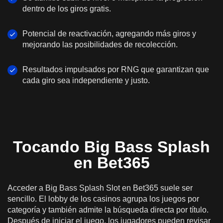
dentro de los giros gratis.
Potencial de reactivación, agregando más giros y
mejorando las posibilidades de recolección.
Resultados impulsados por RNG que garantizan que
cada giro sea independiente y justo.
Tocando Big Bass Splash
en Bet365
Acceder a Big Bass Splash Slot en Bet365 suele ser
sencillo. El lobby de los casinos agrupa los juegos por
categoría y también admite la búsqueda directa por título.
Después de iniciar el juego, los jugadores pueden revisar