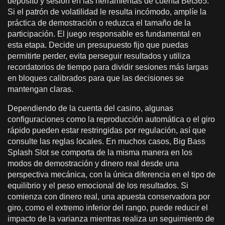
depósito y sesión en las herramientas de cuenta Bet365.
Si el patrón de volatilidad le resulta incómodo, amplíe la
práctica de demostración o reduzca el tamaño de la
participación. El juego responsable es fundamental en
esta etapa. Decide un presupuesto fijo que puedas
permitirte perder, evita perseguir resultados y utiliza
recordatorios de tiempo para dividir sesiones más largas
en bloques calibrados para que las decisiones se
mantengan claras.
Dependiendo de la cuenta del casino, algunas
configuraciones como la reproducción automática o el giro
rápido pueden estar restringidas por regulación, así que
consulte las reglas locales. En muchos casos, Big Bass
Splash Slot se comporta de la misma manera en los
modos de demostración y dinero real desde una
perspectiva mecánica, con la única diferencia en el tipo de
equilibrio y el peso emocional de los resultados. Si
comienza con dinero real, una apuesta conservadora por
giro, como el extremo inferior del rango, puede reducir el
impacto de la varianza mientras realiza un seguimiento de