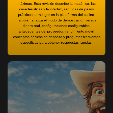
máximas. Esta revisión describe la mecánica, las
características y la interfaz, seguidas de pasos
prácticos para jugar en la plataforma del casino.
También analiza el modo de demostración versus
dinero real, configuraciones configurables,
antecedentes del proveedor, rendimiento móvil,
conceptos básicos de depósito y preguntas frecuentes
específicas para obtener respuestas rápidas.