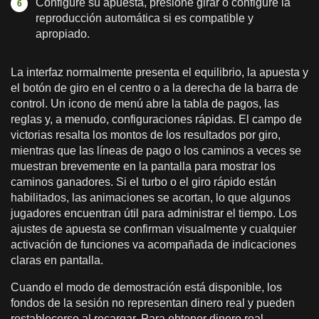
Configure su apuesta, presione girar o configure la
reproducción automática si es compatible y
apropiado.
La interfaz normalmente presenta el equilibrio, la apuesta y
el botón de giro en el centro o a la derecha de la barra de
control. Un icono de menú abre la tabla de pagos, las
reglas y, a menudo, configuraciones rápidas. El campo de
victorias resalta los montos de los resultados por giro,
mientras que las líneas de pago o los caminos a veces se
muestran brevemente en la pantalla para mostrar los
caminos ganadores. Si el turbo o el giro rápido están
habilitados, las animaciones se acortan, lo que algunos
jugadores encuentran útil para administrar el tiempo. Los
ajustes de apuesta se confirman visualmente y cualquier
activación de funciones va acompañada de indicaciones
claras en pantalla.
Cuando el modo de demostración está disponible, los
fondos de la sesión no representan dinero real y pueden
restablecerse al recargar. Para obtener dinero real,