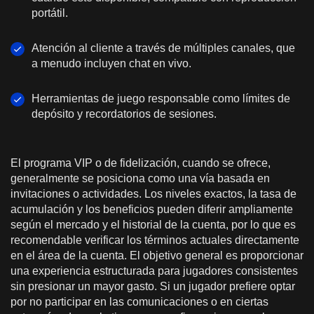
portátil.
Atención al cliente a través de múltiples canales, que
a menudo incluyen chat en vivo.
Herramientas de juego responsable como límites de
depósito y recordatorios de sesiones.
El programa VIP o de fidelización, cuando se ofrece,
generalmente se posiciona como una vía basada en
invitaciones o actividades. Los niveles exactos, la tasa de
acumulación y los beneficios pueden diferir ampliamente
según el mercado y el historial de la cuenta, por lo que es
recomendable verificar los términos actuales directamente
en el área de la cuenta. El objetivo general es proporcionar
una experiencia estructurada para jugadores consistentes
sin presionar un mayor gasto. Si un jugador prefiere optar
por no participar en las comunicaciones o en ciertas