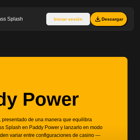
Bass Splash
Iniciar sesión
Descargar
dy Power
, presentado de una manera que equilibra
Bass Splash en Paddy Power y lanzarlo en modo
eden variar entre configuraciones de casino —