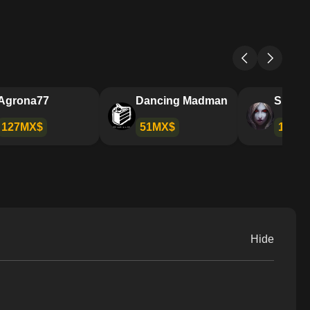
Geronimo
Agrona77
Danci
110MX$
127MX$
51MX
Hide