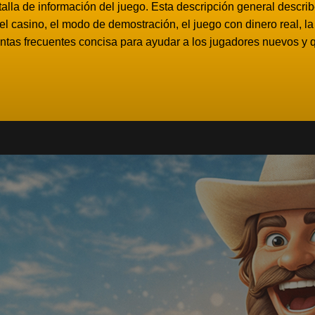
alla de información del juego. Esta descripción general describe
del casino, el modo de demostración, el juego con dinero real, la
untas frecuentes concisa para ayudar a los jugadores nuevos y 