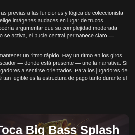
as previas a las funciones y lógica de coleccionista
 elige imágenes audaces en lugar de trucos
Se podría argumentar que su complejidad moderada
o se activa, el bucle central permanece claro —
antener un ritmo rápido. Hay un ritmo en los giros —
pescador — donde está presente — une la narrativa. Si
ugadores a sentirse orientados. Para los jugadores de
an legible es la estructura de pago tanto durante el
Toca Big Bass Splash