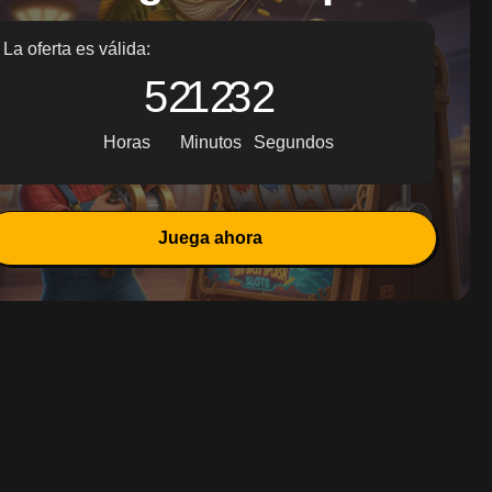
La oferta es válida:
52
12
30
Horas
Minutos
Segundos
Juega ahora