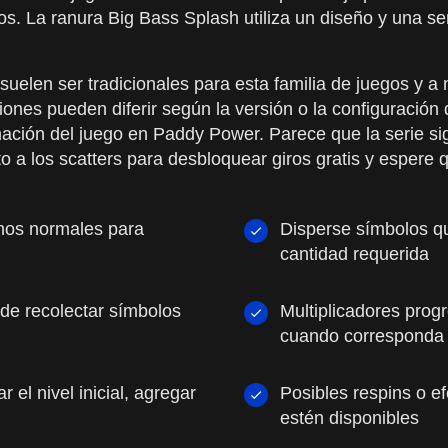
. La ranura Big Bass Splash utiliza un diseño y una sen
s suelen ser tradicionales para esta familia de juegos y 
ones pueden diferir según la versión o la configuración 
ación del juego en Paddy Power. Parece que la serie sigu
to a los scatters para desbloquear giros gratis y espere
onos normales para
Disperse símbolos qu
cantidad requerida
de recolectar símbolos
Multiplicadores prog
cuando corresponda
el nivel inicial, agregar
Posibles respins o e
estén disponibles