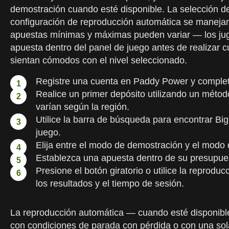
demostración cuando esté disponible. La selección de
configuración de reproducción automática se manejan 
apuestas mínimas y máximas pueden variar — los juga
apuesta dentro del panel de juego antes de realizar 
sientan cómodos con el nivel seleccionado.
Registre una cuenta en Paddy Power y complete
Realice un primer depósito utilizando un mét
varían según la región.
Utilice la barra de búsqueda para encontrar Big
juego.
Elija entre el modo de demostración y el modo d
Establezca una apuesta dentro de su presupuest
Presione el botón giratorio o utilice la reprod
los resultados y el tiempo de sesión.
La reproducción automática — cuando esté disponible 
con condiciones de parada con pérdida o con una sola 