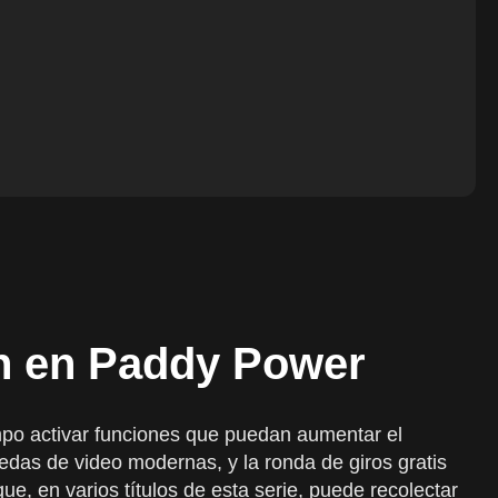
sh en Paddy Power
mpo activar funciones que puedan aumentar el
edas de video modernas, y la ronda de giros gratis
, en varios títulos de esta serie, puede recolectar