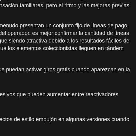
sación familiares, pero el ritmo y las mejoras previas
a menudo presentan un conjunto fijo de líneas de pago
del operador, es mejor confirmar la cantidad de líneas
e siendo atractiva debido a los resultados fáciles de
 que los elementos coleccionistas lleguen en tándem
e puedan activar giros gratis cuando aparezcan en la
resivos que pueden aumentar entre reactivadores
fectos de estilo empujón en algunas versiones cuando